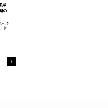
河岸
鯉の
木 埼
。 新
1