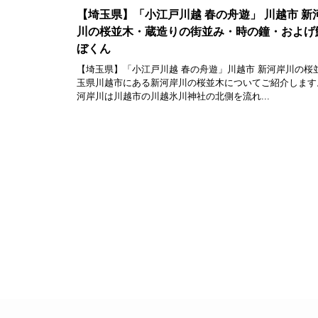
【埼玉県】「小江戸川越 春の舟遊」 川越市 新
川の桜並木・蔵造りの街並み・時の鐘・およげ
ぼくん
【埼玉県】「小江戸川越 春の舟遊」川越市 新河岸川の桜並
玉県川越市にある新河岸川の桜並木についてご紹介します
河岸川は川越市の川越氷川神社の北側を流れ...